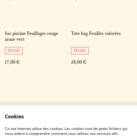
Sac piscine Feuillages rouge
Tote bag Feuilles colorées
jaune vert
ÉPUISÉ
ÉPUISÉ
17,00 €
28,00 €
Cookies
Contactez-nous !
Conditions générales
Politique de
Politique de cookies
Ce site Internet utilise des cookies. Les cookies sont de petits fichiers qui
confidentialité
nous aident à comprendre comment vous utilisez nos services afin