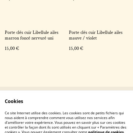
Porte clés cuir Libellule ailes
Porte clés cuir Libellule ailes
marron foncé nervuré uni
mauve / violet
15,00 €
15,00 €
Cookies
Contactez-nous !
Conditions générales
Politique de
Politique de cookies
Ce site Internet utilise des cookies. Les cookies sont de petits fichiers qui
confidentialité
nous aident à comprendre comment vous utilisez nos services afin
d'améliorer votre expérience. Vous pouvez en savoir plus sur ces cookies
et contrôler la façon dont ils sont utilisés en cliquant sur « Paramètres des
cookies ». Vous pouvez également consulter notre
politique de cookies
.