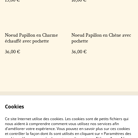
15,00 €
16,00 €
Noeud Papillon en Charme
Noeud Papillon en Chêne avec
échauffé avec pochette
pochette
36,00 €
36,00 €
Cookies
Contactez-nous !
Conditions générales
Politique de
Politique de cookies
Ce site Internet utilise des cookies. Les cookies sont de petits fichiers qui
confidentialité
nous aident à comprendre comment vous utilisez nos services afin
d'améliorer votre expérience. Vous pouvez en savoir plus sur ces cookies
et contrôler la façon dont ils sont utilisés en cliquant sur « Paramètres des