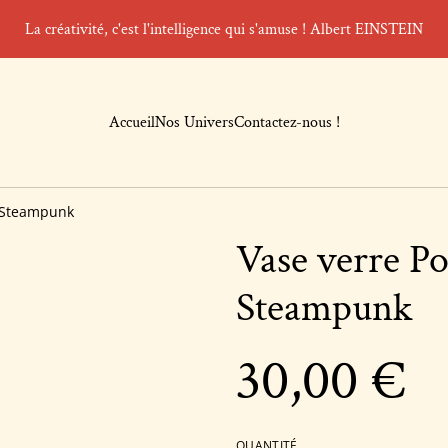
La créativité, c'est l'intelligence qui s'amuse ! Albert EINSTEIN
Accueil
Nos Univers
Contactez-nous !
s Steampunk
Vase verre P
Steampunk
30,00 €
QUANTITÉ