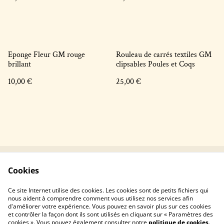
Eponge Fleur GM rouge
Rouleau de carrés textiles GM
brillant
clipsables Poules et Coqs
10,00 €
25,00 €
Cookies
Contactez-nous !
Conditions générales
Politique de
Politique de cookies
Ce site Internet utilise des cookies. Les cookies sont de petits fichiers qui
confidentialité
nous aident à comprendre comment vous utilisez nos services afin
d'améliorer votre expérience. Vous pouvez en savoir plus sur ces cookies
et contrôler la façon dont ils sont utilisés en cliquant sur « Paramètres des
cookies ». Vous pouvez également consulter notre
politique de cookies
.