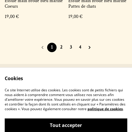
Essuie main brodé bleu marine
Essuie main brodé bleu marine
Coeurs
Pattes de chats
19,00 €
19,00 €
1
2
3
4
Cookies
Contactez-nous !
Conditions générales
Politique de
Politique de cookies
Ce site Internet utilise des cookies. Les cookies sont de petits fichiers qui
confidentialité
nous aident à comprendre comment vous utilisez nos services afin
d'améliorer votre expérience. Vous pouvez en savoir plus sur ces cookies
et contrôler la façon dont ils sont utilisés en cliquant sur « Paramètres des
cookies ». Vous pouvez également consulter notre
politique de cookies
.
Tout accepter