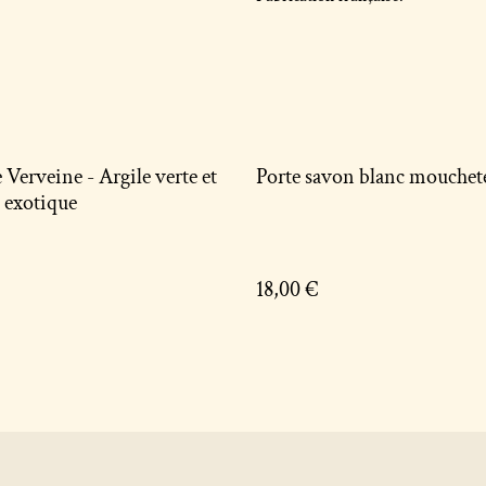
e - Argile verte et
Porte savon blanc mouchet
 exotique
18,00 €